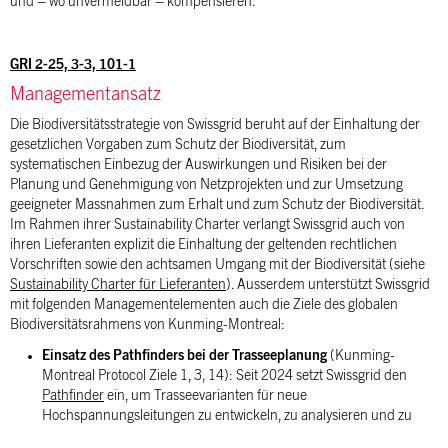
und – wo unvermeidbar – kompensieren.
GRI 2-25, 3-3, 101-1
Managementansatz
Die Biodiversitätsstrategie von Swissgrid beruht auf der Einhaltung der
gesetzlichen Vorgaben zum Schutz der Biodiversität, zum
systematischen Einbezug der Auswirkungen und Risiken bei der
Planung und Genehmigung von Netzprojekten und zur Umsetzung
geeigneter Massnahmen zum Erhalt und zum Schutz der Biodiversität.
Im Rahmen ihrer Sustainability Charter verlangt Swissgrid auch von
ihren Lieferanten explizit die Einhaltung der geltenden rechtlichen
Vorschriften sowie den achtsamen Umgang mit der Biodiversität (siehe
Sustainability Charter für Lieferanten
). Ausserdem unterstützt Swissgrid
mit folgenden Managementelementen auch die Ziele des globalen
Biodiversitätsrahmens von Kunming-Montreal:
Einsatz des Pathfinders bei der Trasseeplanung
(Kunming-
Montreal Protocol Ziele 1, 3, 14): Seit 2024 setzt Swissgrid den
Pathfinder
ein, um Trasseevarianten für neue
Hochspannungsleitungen zu entwickeln, zu analysieren und zu
bewerten. Mittels Geodaten, einer Multi-Kriterien-