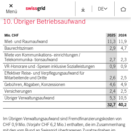
im Bericht zur Corporate Governance.
DE
Menü
10. Übriger Betriebsaufwand
Mio. CHF
2025
2024
Miet- und Raumaufwand
11,3
11,9
Baurechtszinsen
2,9
4,7
Miete von Kommunikations- einrichtungen /
Telekommunika- tionsaufwand
2,7
2,3
VR-Honorare und -Spesen inklusive Sozialleistungen
0,9
0,9
Effektiver Reise- und Verpflegungsaufwand für
Mitarbeitende und Dritte
2,6
2,5
Gebühren, Abgaben, Konzessionen
4,6
4,9
Versicherungen
2,4
2,5
Übriger Verwaltungsaufwand
5,3
10,5
32,7
40,2
Im Übrigen Verwaltungsaufwand sind Fremdfinanzierungskosten von
CHF 0,9 Mio. (Vorjahr CHF 6,2 Mio.) enthalten, die im Zusammenhang
mit den vom Bund an Swissgrid übertragenen Zusatzaufgaben im