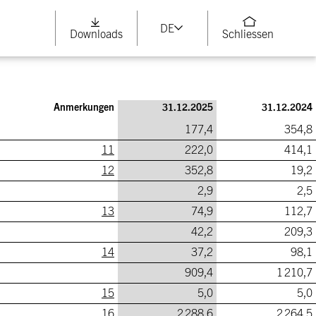
DE
Downloads
Schliessen
Anmerkungen
31.12.2025
31.12.2024
177,4
354,8
11
222,0
414,1
12
352,8
19,2
2,9
2,5
13
74,9
112,7
42,2
209,3
14
37,2
98,1
909,4
1 210,7
15
5,0
5,0
16
2 288,6
2 264,5