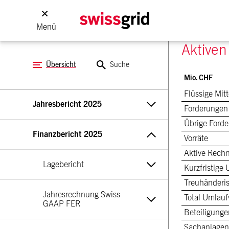
Menü
Aktiven
Übersicht
Suche
Mio. CHF
Flüssige Mitt
Jahresbericht 2025
Forderungen
Übrige Ford
Finanzbericht 2025
Vorräte
Aktive Rech
Lagebericht
Kurzfristige
Treuhänderis
Jahresrechnung Swiss 
Total Umlau
GAAP FER
Beteiligunge
Sachanlagen