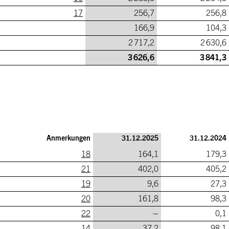
17
256,7
256,8
166,9
104,3
2 717,2
2 630,6
3 626,6
3 841,3
Anmerkungen
31.12.2025
31.12.2024
18
164,1
179,3
21
402,0
405,2
19
9,6
27,3
20
161,8
98,3
22
–
0,1
14
37,2
98,1