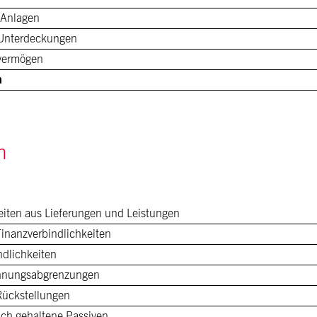
 Anlagen
 Unterdeckungen
evermögen
n
n
eiten aus Lieferungen und Leistungen
 Finanzverbindlichkeiten
ndlichkeiten
hnungsabgrenzungen
 Rückstellungen
ch gehaltene Passiven