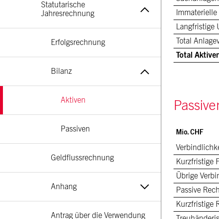
Statutarische 
Immaterielle
Jahresrechnung
Langfristige
Total Anlag
Erfolgsrechnung
Total Aktive
Bilanz
Aktiven
Passive
Passiven
Mio. CHF
Verbindlichk
Geldflussrechnung
Kurzfristige
Übrige Verbi
Anhang
Passive Rec
Kurzfristige
Antrag über die Verwendung 
Treuhänderis