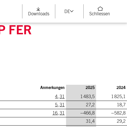
DE
Downloads
Schliessen
P FER
Anmerkungen
2025
2024
4
,
31
1 483,5
1 825,1
5
,
31
27,2
18,7
16
,
31
–466,8
–582,8
31,4
29,2