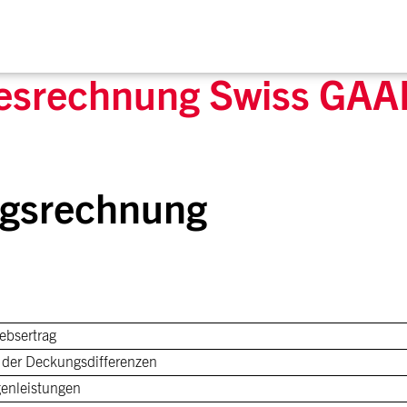
esrechnung Swiss GAA
lgsrechnung
iebsertrag
 der Deckungsdifferenzen
igenleistungen