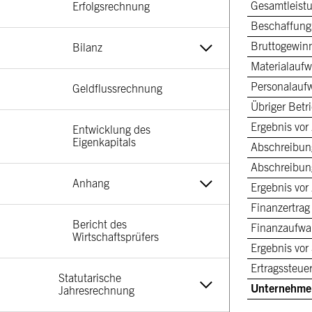
Gesamtleist
Erfolgsrechnung
Beschaffun
Bruttogewin
Bilanz
Materialauf
Personalauf
Geldflussrechnung
Übriger Bet
Ergebnis vor
Entwicklung des 
Eigenkapitals
Abschreibun
Abschreibun
Anhang
Ergebnis vor
Finanzertrag
Bericht des 
Finanzaufw
Wirtschaftsprüfers
Ergebnis vor
Ertragssteue
Statutarische 
Unternehme
Jahresrechnung