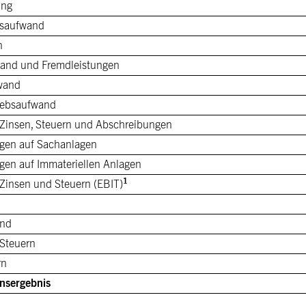
ung
gsaufwand
n
wand und Fremdleistungen
wand
riebsaufwand
 Zinsen, Steuern und Abschreibungen
gen auf Sachanlagen
gen auf Immateriellen Anlagen
1
 Zinsen und Steuern (EBIT)
and
 Steuern
rn
nsergebnis