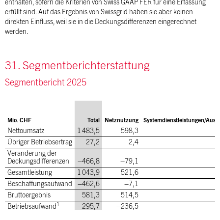
enthalten, sofern die Kriterien von Swiss GAAP FER für eine Erfassung
erfüllt sind. Auf das Ergebnis von Swissgrid haben sie aber keinen
direkten Einfluss, weil sie in die Deckungsdifferenzen eingerechnet
werden.
31. Segmentberichterstattung
Segmentbericht 2025
Mio. CHF
Total
Netznutzung
Systemdienstleistungen/Ausgl
Nettoumsatz
1 483,5
598,3
Übriger Betriebsertrag
27,2
2,4
Veränderung der
Deckungsdifferenzen
–466,8
–79,1
Gesamtleistung
1 043,9
521,6
Beschaffungsaufwand
–462,6
–7,1
Bruttoergebnis
581,3
514,5
1
Betriebsaufwand
–295,7
–236,5
Abschreibungen und