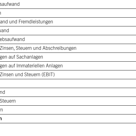
gsaufwand
n
wand und Fremdleistungen
wand
riebsaufwand
 Zinsen, Steuern und Abschreibungen
gen auf Sachanlagen
gen auf Immateriellen Anlagen
 Zinsen und Steuern (EBIT)
and
 Steuern
rn
n