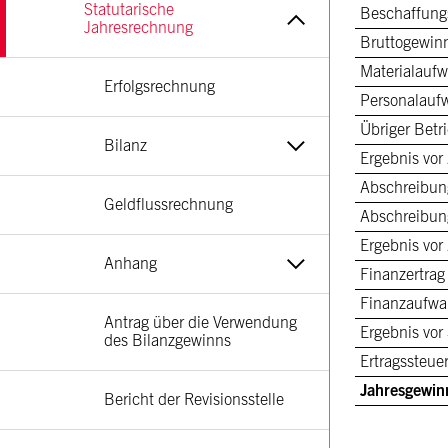
Statutarische 
Beschaffun
Jahresrechnung
Bruttogewin
Materialauf
Erfolgsrechnung
Personalauf
Übriger Bet
Bilanz
Ergebnis vor
Abschreibun
Geldflussrechnung
Abschreibun
Ergebnis vor
Anhang
Finanzertrag
Finanzaufw
Antrag über die Verwendung 
Ergebnis vor
des Bilanzgewinns
Ertragssteue
Jahresgewin
Bericht der Revisionsstelle