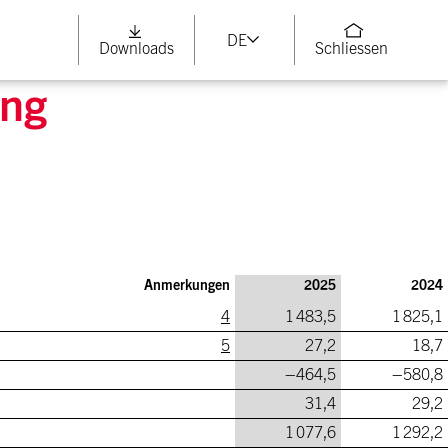
DE
Downloads
Schliessen
ung
Anmerkungen
2025
2024
4
1 483,5
1 825,1
5
27,2
18,7
–464,5
–580,8
31,4
29,2
1 077,6
1 292,2