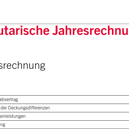
utarische Jahresrechn
gsrechnung
iebsertrag
 der Deckungsdifferenzen
igenleistungen
ung