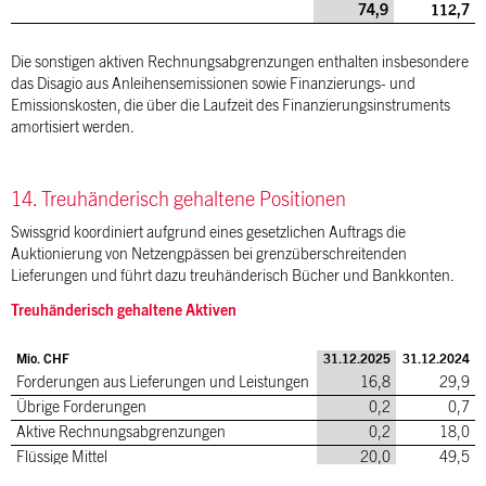
74,9
112,7
Die sonstigen aktiven Rechnungsabgrenzungen enthalten insbesondere
das Disagio aus Anleihensemissionen sowie Finanzierungs- und
Emissionskosten, die über die Laufzeit des Finanzierungsinstruments
amortisiert werden.
14. Treuhänderisch gehaltene Positionen
Swissgrid koordiniert aufgrund eines gesetzlichen Auftrags die
Auktionierung von Netzengpässen bei grenzüberschreitenden
Lieferungen und führt dazu treuhänderisch Bücher und Bankkonten.
Treuhänderisch gehaltene Aktiven
Mio. CHF
31.12.2025
31.12.2024
Forderungen aus Lieferungen und Leistungen
16,8
29,9
Übrige Forderungen
0,2
0,7
Aktive Rechnungsabgrenzungen
0,2
18,0
Flüssige Mittel
20,0
49,5
37,2
98,1