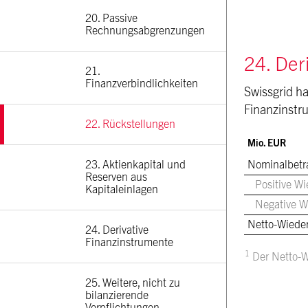
20. Passive 
Rechnungsabgrenzungen
24. Der
21. 
Finanzverbindlichkeiten
Swissgrid ha
Finanzinstr
22. Rückstellungen
Mio. EUR
23. Aktienkapital und 
Nominalbetr
Reserven aus 
Positive W
Kapitaleinlagen
Negative W
Netto-Wiede
24. Derivative 
Finanzinstrumente
1
Der Netto-W
25. Weitere, nicht zu 
bilanzierende 