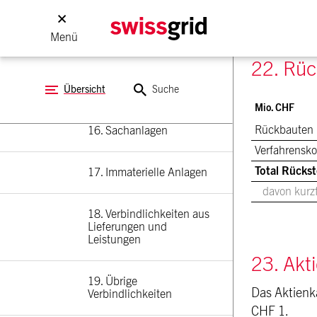
14. Treuhänderisch 
Menü
gehaltene Positionen
22. Rüc
15. Beteiligungen
Übersicht
Suche
Mio. CHF
Rückbauten
16. Sachanlagen
Verfahrensko
Total Rückst
17. Immaterielle Anlagen
davon kurzf
18. Verbindlichkeiten aus 
Lieferungen und 
Leistungen
23. Akt
19. Übrige 
Das Aktienk
Verbindlichkeiten
CHF 1.