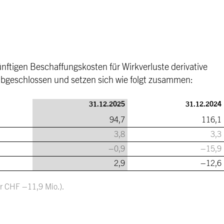
ünftigen Beschaffungskosten für Wirkverluste derivative
bgeschlossen und setzen sich wie folgt zusammen:
31.12.2025
31.12.2024
94,7
116,1
3,8
3,3
–0,9
–15,9
2,9
–12,6
r CHF –11,9 Mio.).