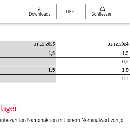
DE
Downloads
Schliessen
31.12.2025
31.12.2024
1,5
1,5
–
0,4
1,5
1,9
–
0,1
nlagen
 einbezahlten Namenaktien mit einem Nominalwert von je