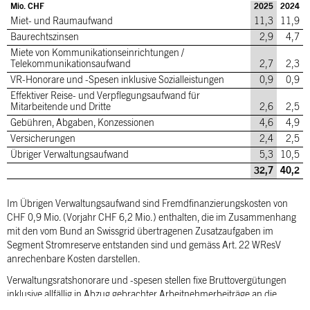
Mio. CHF
2025
2024
Miet- und Raumaufwand
11,3
11,9
Baurechtszinsen
2,9
4,7
Miete von Kommunikationseinrichtungen /
Telekommunikationsaufwand
2,7
2,3
VR-Honorare und -Spesen inklusive Sozialleistungen
0,9
0,9
Effektiver Reise- und Verpflegungsaufwand für
Mitarbeitende und Dritte
2,6
2,5
Gebühren, Abgaben, Konzessionen
4,6
4,9
Versicherungen
2,4
2,5
Übriger Verwaltungsaufwand
5,3
10,5
32,7
40,2
Im Übrigen Verwaltungsaufwand sind Fremdfinanzierungskosten von
CHF 0,9 Mio. (Vorjahr CHF 6,2 Mio.) enthalten, die im Zusammenhang
mit den vom Bund an Swissgrid übertragenen Zusatzaufgaben im
Segment Stromreserve entstanden sind und gemäss Art. 22 WResV
anrechenbare Kosten darstellen.
Verwaltungsratshonorare und -spesen stellen fixe Bruttovergütungen
inklusive allfällig in Abzug gebrachter Arbeitnehmerbeiträge an die
Personalvorsorge dar. Die Vergütung an den Verwaltungsratspräsidenten