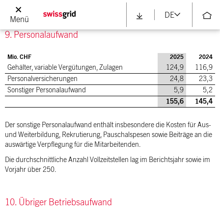
Aufwendungen in der Position Wartung Hard- und Software geführt.
DE
Menü
9. Personalaufwand
Mio. CHF
2025
2024
Gehälter, variable Vergütungen, Zulagen
124,9
116,9
Personalversicherungen
24,8
23,3
Sonstiger Personalaufwand
5,9
5,2
155,6
145,4
Der sonstige Personalaufwand enthält insbesondere die Kosten für Aus-
und Weiterbildung, Rekrutierung, Pauschalspesen sowie Beiträge an die
auswärtige Verpflegung für die Mitarbeitenden.
Die durchschnittliche Anzahl Vollzeitstellen lag im Berichtsjahr sowie im
Vorjahr über 250.
10. Übriger Betriebsaufwand