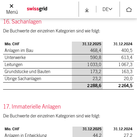
ausgeschlossen.
DE
Menü
16. Sachanlagen
Die Buchwerte der einzelnen Kategorien sind wie folgt:
Mio. CHF
31.12.2025
31.12.2024
Anlagen im Bau
468,4
400,5
Unterwerke
590,8
613,4
Leitungen
1 033,0
1 067,3
Grundstücke und Bauten
173,2
163,3
Übrige Sachanlagen
23,2
20,0
2 288,6
2 264,5
17. Immaterielle Anlagen
Die Buchwerte der einzelnen Kategorien sind wie folgt:
Mio. CHF
31.12.2025
31.12.2024
Anlagen in Entwicklung
44,2
27,2