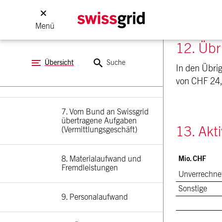
4. Nettoumsatz
Menü
12. Übr
5. Übriger Betriebsertrag
Übersicht
Suche
In den Übri
von CHF 24,
6. Beschaffungsaufwand
7. Vom Bund an Swissgrid 
übertragene Aufgaben 
13. Ak
(Vermittlungsgeschäft)
8. Materialaufwand und 
Mio. CHF
Fremdleistungen
Unverrechnet
Sonstige
9. Personalaufwand