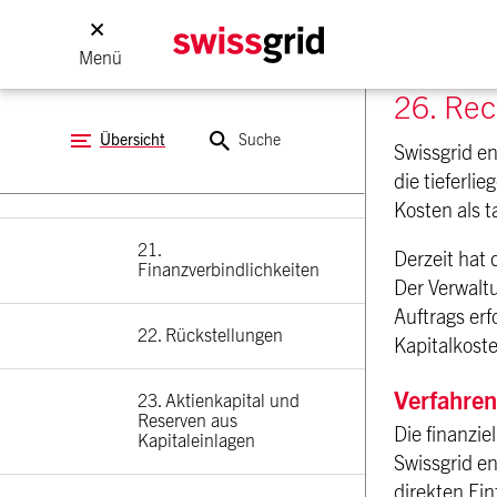
Leistungen
Menü
19. Übrige 
Verbindlichkeiten
26. Rec
Übersicht
Suche
Swissgrid en
20. Passive 
die tieferl
Rechnungsabgrenzungen
Kosten als ta
21. 
Derzeit hat
Finanzverbindlichkeiten
Der Verwalt
Auftrags erf
22. Rückstellungen
Kapitalkost
Verfahren
23. Aktienkapital und 
Reserven aus 
Die finanzie
Kapitaleinlagen
Swissgrid en
direkten Ein