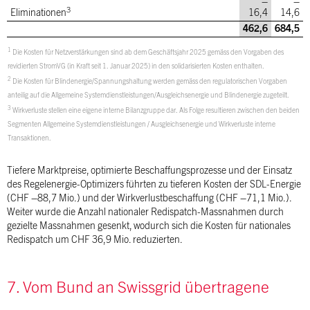
–
–
3
Eliminationen
16,4
14,6
462,6
684,5
1
Die Kosten für Netzverstärkungen sind ab dem Geschäftsjahr 2025 gemäss den Vorgaben des
revidierten StromVG (in Kraft seit 1. Januar 2025) in den solidarisierten Kosten enthalten.
2
Die Kosten für Blindenergie/Spannungshaltung werden gemäss den regulatorischen Vorgaben
anteilig auf die Allgemeine Systemdienstleistungen/Ausgleichsenergie und Blindenergie zugeteilt.
3
Wirkverluste stellen eine eigene interne Bilanzgruppe dar. Als Folge resultieren zwischen den beiden
Segmenten Allgemeine Systemdienstleistungen / Ausgleichsenergie und Wirkverluste interne
Transaktionen.
Tiefere Marktpreise, optimierte Beschaffungsprozesse und der Einsatz
des Regelenergie-Optimizers führten zu tieferen Kosten der SDL-Energie
(CHF –88,7 Mio.) und der Wirkverlustbeschaffung (CHF –71,1 Mio.).
Weiter wurde die Anzahl nationaler Redispatch-Massnahmen durch
gezielte Massnahmen gesenkt, wodurch sich die Kosten für nationales
Redispatch um CHF 36,9 Mio. reduzierten.
7. Vom Bund an Swissgrid übertragene
Aufgaben (Vermittlungsgeschäft)