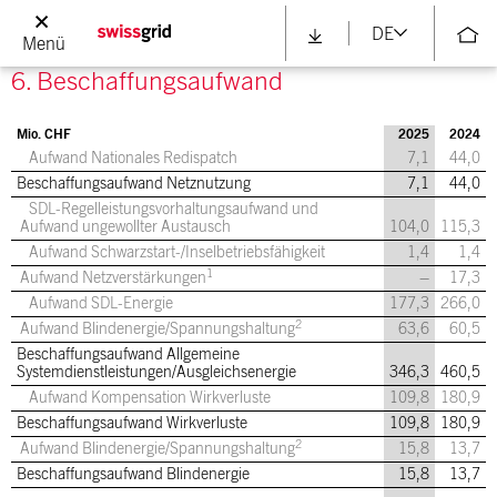
27,2
18,7
DE
Menü
6. Beschaffungsaufwand
Mio. CHF
2025
2024
Aufwand Nationales Redispatch
7,1
44,0
Beschaffungsaufwand Netznutzung
7,1
44,0
SDL-Regelleistungsvorhaltungsaufwand und
Aufwand ungewollter Austausch
104,0
115,3
Aufwand Schwarzstart-/Inselbetriebsfähigkeit
1,4
1,4
1
Aufwand Netzverstärkungen
–
17,3
Aufwand SDL-Energie
177,3
266,0
2
Aufwand Blindenergie/Spannungshaltung
63,6
60,5
Beschaffungsaufwand Allgemeine
Systemdienstleistungen/Ausgleichsenergie
346,3
460,5
Aufwand Kompensation Wirkverluste
109,8
180,9
Beschaffungsaufwand Wirkverluste
109,8
180,9
2
Aufwand Blindenergie/Spannungshaltung
15,8
13,7
Beschaffungsaufwand Blindenergie
15,8
13,7