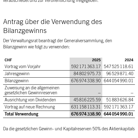
verabschiedet und zur Veröffentlichung freigegeben.
Antrag über die Verwendung des
Bilanzgewinns
Der Verwaltungsrat beantragt der Generalversammlung, den
Bilanzgewinn wie folgt zu verwenden:
CHF
2025
2024
Vortrag vom Vorjahr
592 171 363.17
547 525 118.61
Jahresgewinn
84 802 975.73
96 529 871.40
Bilanzgewinn
676 974 338.90
644 054 990.01
Zuweisung an die allgemeinen
gesetzlichen Gewinnreserven
–
–
Ausrichtung von Dividenden
45 816 225.59
51 883 626.84
Vortrag auf neue Rechnung
631 158 113.31
592 171 363.17
Total Verwendung
676 974 338.90
644 054 990.01
Da die gesetzlichen Gewinn- und Kapitalreserven 50% des Aktienkapitals
erreicht haben, wird auf eine weitere Zuweisung verzichtet.