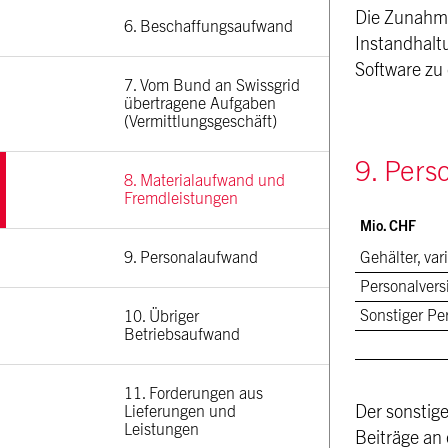
Die Zunahme
6. Beschaffungsaufwand
Instandhalt
Software zu
7. Vom Bund an Swissgrid 
übertragene Aufgaben 
(Vermittlungsgeschäft)
9. Pers
8. Materialaufwand und 
Fremdleistungen
Mio. CHF
9. Personalaufwand
Gehälter, va
Personalver
Sonstiger P
10. Übriger 
Betriebsaufwand
11. Forderungen aus 
Lieferungen und 
Der sonstig
Leistungen
Beiträge an 